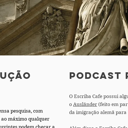
dução
podcast 
O Escriba Cafe possui alg
o
Ausländer
(feito em pa
mensa pesquisa, com
da imigração alemã para o
ar ao máximo qualquer
 ouvintes podem checar a